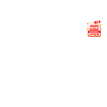
我们采用 256 位 SSL 加密、分布式服务器与多层防护策略，保
障用户信息在传输与存储过程中的安全。球王会官方版网站登录
入口-球王会(中国) 始终将隐私保护作为平台核心。
05. 客服支持时间？
平台客服全年 24 小时在线，支持中文、英文与马来语多语言服
务。无论您遇到技术问题、账户疑问，或希望了解功能详情，我
们都将即时响应。
06. 观看直播是否收费？
平台提供免费赛事直播服务，部分高峰赛事可能需完成账号登录
方可观看。球王会体育官方网站 致力于为广大体育爱好者打造一
个公开透明、便捷高效的观赛环境。