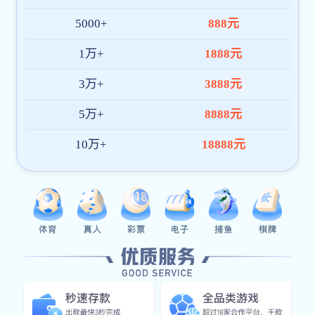
02. 服务升级
随着球王会官方版网站登录入口-球王会(中国)
需求增长，平台陆续上线直播回放、数据分
析、比分预测等功能，同时支持APP与网页双
端操作，带来更快更稳的观赛体验。
03. 国际拓展
目前球王会体育官方网站已在东南亚、欧美等
区域建立本地化团队，推动技术与服务全球落
地，打造具有国际竞争力的赛事平台品牌。