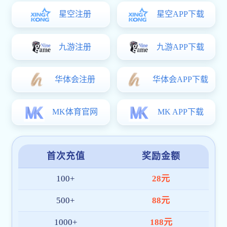
01. 初创定位
球王会体育官方网站起源于对体育精神与数字
技术的热爱，早期平台聚焦于赛事数据与直播
服务，并率先实现多赛程同步与智能提醒功
能，赢得众多球迷的信任。